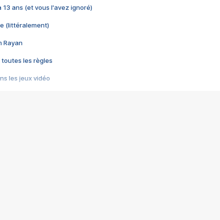
 a 13 ans (et vous l'avez ignoré)
e (littéralement)
im Rayan
 toutes les règles
s les jeux vidéo
us choquant de Rockstar ? - Le scandale BULLY
e plus moche de Steam
du RÊVE tourne au CAUCHEMAR
pendant 8 heures
it… à tort
umiliés par un jeu vidéo
ire - Final Fantasy 8
ti un empire - Age of Empires