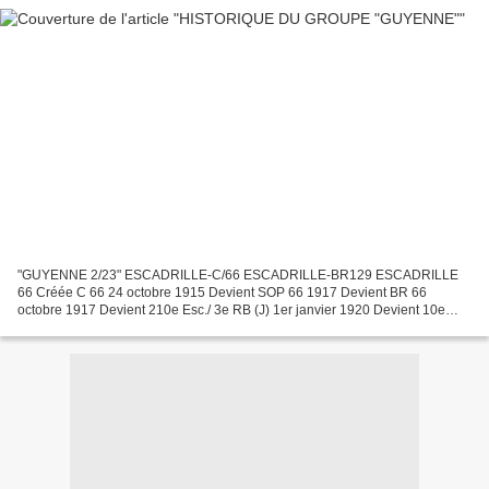
"GUYENNE 2/23" ESCADRILLE-C/66 ESCADRILLE-BR129 ESCADRILLE
66 Créée C 66 24 octobre 1915 Devient SOP 66 1917 Devient BR 66
octobre 1917 Devient 210e Esc./ 3e RB (J) 1er janvier 1920 Devient 10e
Esc./ 12e RAB (J) 1er août 1920 SYMBOLIQUE Un fanion tricolore...