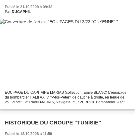
Publié le 21/10/2008 à 09:38
Par
DUCAPHIL
EQUIPAGE DU CAPITAINE MARIAS (collection: Emile BLANC) L'équipage
du bombardier HALIFAX .V. "P-for-Peter". de gauche à droite, en tenue de
vol. Pilote: Cdt Raoul MARIAS, Navigateur: Lt VERROT, Bombardier: Aspt
Yves POUGNET, Radio: Sgt/C DIAS, Mécanicien:...
HISTORIQUE DU GROUPE "TUNISIE"
Publié le 18/10/2008 à 11:59