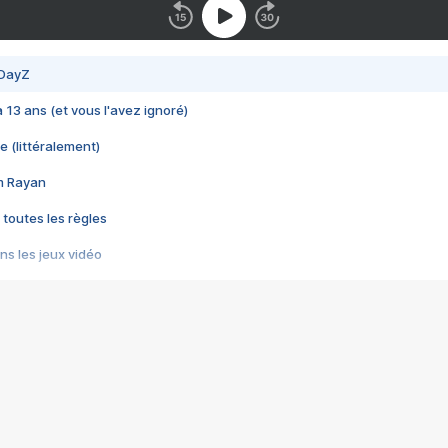
 DayZ
 a 13 ans (et vous l'avez ignoré)
e (littéralement)
im Rayan
 toutes les règles
s les jeux vidéo
us choquant de Rockstar ? - Le scandale BULLY
e plus moche de Steam
du RÊVE tourne au CAUCHEMAR
pendant 8 heures
it… à tort