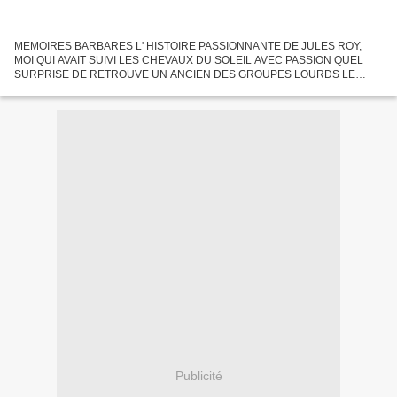
MEMOIRES BARBARES L' HISTOIRE PASSIONNANTE DE JULES ROY,
MOI QUI AVAIT SUIVI LES CHEVAUX DU SOLEIL AVEC PASSION QUEL
SURPRISE DE RETROUVE UN ANCIEN DES GROUPES LOURDS LE
CAPITAINE JULES ROY. (collection: ROY. Jean-Louis) LIEUTENANT KARL:
JULES ROY. AUBERT...
Publicité