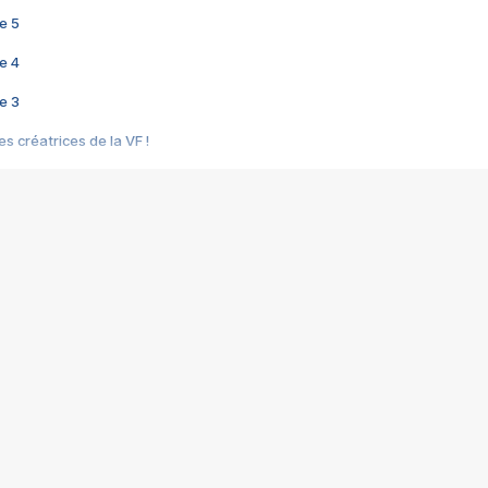
e 5
e 4
e 3
s créatrices de la VF !
e 2
e 1
e Mektoub My Love arrive enfin ! Rencontre avec Shaïn Boumedine et Sal
i : après Toni en famille
elle réalise le bouleversant Dites lui que je l'aime
ais ! Rencontre autour de Vie privée de Rebecca Zlotowski
 de Marguerite, Grave... Rencontre avec Ella Rumpf
 Les Rêveurs, un film intime sur la santé mentale