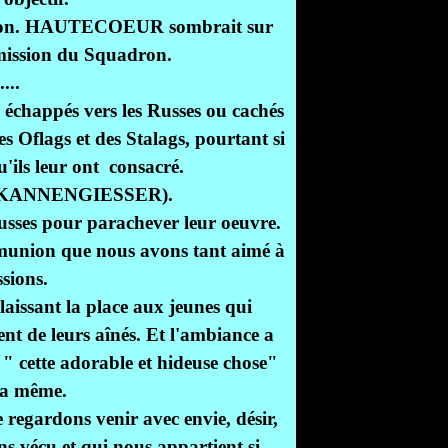
ssion. HAUTECOEUR sombrait sur
ssion du Squadron.
...
 échappés vers les Russes ou cachés
es Oflags et des Stalags, pourtant si
'ils leur ont consacré.
 de KANNENGIESSER).
Russes pour parachever leur oeuvre.
mmunion que nous avons tant aimé à
sions.
aissant la place aux jeunes qui
t de leurs aînés. Et l'ambiance a
 " cette adorable et hideuse chose"
 la même.
e regardons venir avec envie, désir,
ns vécu et qui nous appartient si