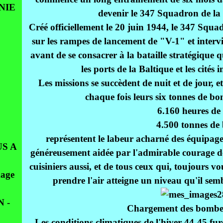
NIE
devenir le 347 Squadron de la
Créé officiellement le 20 juin 1944, le 347 Squa
sur les rampes de lancement de "V-1" et interv
avant de se consacrer à la bataille stratégique q
les ports de la Baltique et les cités 
Les missions se succèdent de nuit et de jour
chaque fois leurs six tonnes de bo
6.160 heures de 
4.500 tonnes de 
représentent le labeur acharné des équipages
S A
généreusement aidée par l'admirable courage de
cuisiniers aussi, et de tous ceux qui, toujours 
age
prendre l'air atteigne un niveau qu'il sem
 -
Chargement des bombes
Les conditions climatiques de l'hiver 44-45 fur