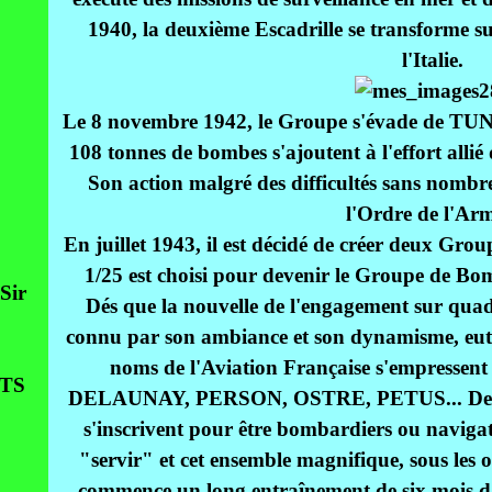
1940, la deuxième Escadrille se transforme s
l'Italie.
Le 8 novembre 1942, le Groupe s'évade de TUNIS
108 tonnes de bombes s'ajoutent à l'effort allié 
Son action malgré des difficultés sans nombre
l'Ordre de l'Ar
En juillet 1943, il est décidé de créer deux Gro
1/25 est choisi pour devenir le Groupe de
Sir
Dés que la nouvelle de l'engagement sur qua
connu par son ambiance et son dynamisme, eut 
noms de l'Aviation Française s'empressent 
TS
DELAUNAY, PERSON, OSTRE, PETUS... Des pil
s'inscrivent pour être bombardiers ou navigate
"servir" et cet ensemble magnifique, sous l
commence un long entraînement de six mois da