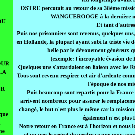
OSTRE percutait au retour de sa 38éme mi
WANGUEROOGE à la dernière mi
DU
Et tant d'autres.
Puis nos prisonniers sont revenus, quelques uns,
en Hollande, la plupart ayant subi la triste vie d
belle par le dévouement généreux qu
(exemple: l'incroyable évasion
OUR
Quelques uns s'attardaient en liaison avec les 
LA
Tous sont revenu respirer cet air d'ardente co
l'époque de nos mis
UR
Puis beaucoup sont repartis pour la France l
arrivent nombreux pour assurer le remplacemen
changé, le but n'est plus le même car la mission
aque
également n'est plus
R
Notre retour en France est à l'horizon et nous l
me
et un peu le regret de perdre ce que nous avo