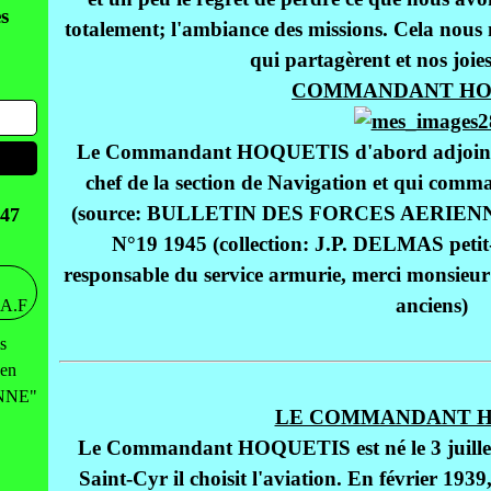
s
totalement; l'ambiance des missions. Cela nous 
qui partagèrent et nos joies
COMMANDANT HO
Le Commandant HOQUETIS d'abord adjoin
chef de la section de Navigation et qui com
(source: BULLETIN DES FORCES AERIE
47
N°19 1945 (collection: J.P. DELMAS peti
responsable du service armurie, merci monsie
anciens)
s
 en
ENNE"
LE COMMANDANT H
Le Commandant HOQUETIS est né le 3 juillet 
Saint-Cyr il choisit l'aviation. En février 19