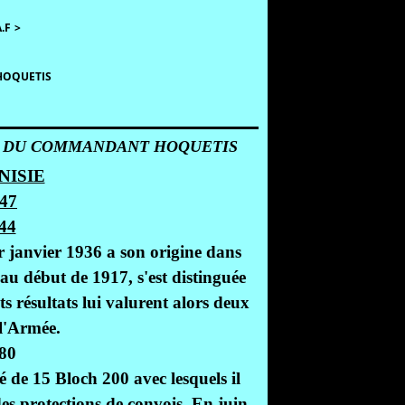
.F
>
HOQUETIS
CIT DU COMMANDANT HOQUETIS
NISIE
47
 janvier 1936 a son origine dans
 début de 1917, s'est distinguée
ts résultats lui valurent alors deux
 l'Armée.
de 15 Bloch 200 avec lesquels il
des protections de convois. En juin