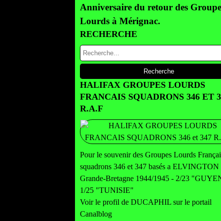
Anniversaire du retour des Groupe
Lourds à Mérignac.
RECHERCHE
HALIFAX GROUPES LOURDS
FRANCAIS SQUADRONS 346 ET 3
R.A.F
Pour le souvenir des Groupes Lourds Françai
squadrons 346 et 347 basés a ELVINGTON
Grande-Bretagne 1944/1945 - 2/23 "GUY
1/25 "TUNISIE"
Voir le profil de
DUCAPHIL
sur le portail
Canalblog