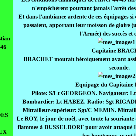
n'empêchèrent pourtant jamais l'arrêt des 
Et dans l'ambiance ardente de ces équipages si 
passaient, apportant leur moisson de gloire (u
l'Armée) des succès et d
tian
946
Capitaine BRAC
BRACHET mourait héroiquement ayant assisté
seconde.
Equipage du Capitai
Pilote: S/Lt GEORGEON. Navigateur: Lt
Bombardier: Lt HABEZ. Radio: Sgt RIGAD
Mitrailleur-supérieur: Sgt/C MEMIN. Mitrai
DES
Le ROY, le jour de noêl, avec toute la souriante 
flammes à DUSSELDORF pour avoir attaqué ES
UX
feu longtemps avant l'