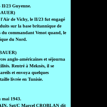
B II/23 Guyenne.
e BAUER)
l'Air de Vichy, le II/23 fut engagé
uits sur la base britannique de
dres du commandant Venot quand, le
rique du Nord.
e BAUER)
rces anglo-américaines et séjourna
lités. Rentré à Meknès, il se
areils et envoya quelques
aille livrée en Tunisie.
 mai 1943.
RGAIN, Sgt/C Marcel CROBLAN dit