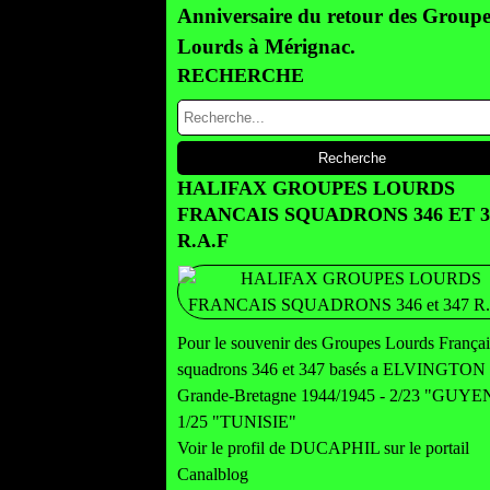
Anniversaire du retour des Groupe
Lourds à Mérignac.
RECHERCHE
HALIFAX GROUPES LOURDS
FRANCAIS SQUADRONS 346 ET 3
R.A.F
Pour le souvenir des Groupes Lourds Françai
squadrons 346 et 347 basés a ELVINGTON
Grande-Bretagne 1944/1945 - 2/23 "GUY
1/25 "TUNISIE"
Voir le profil de
DUCAPHIL
sur le portail
Canalblog