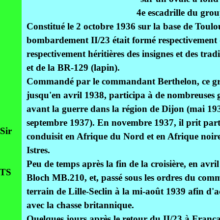
4e escadrille du grou
Constitué le 2 octobre 1936 sur la base de Toulo
bombardement II/23 était formé respectivement de
respectivement héritières des insignes et des trad
et de la BR-129 (lapin).
Commandé par le commandant Berthelon, ce gr
jusqu'en avril 1938, participa à de nombreuses
avant la guerre dans la région de Dijon (mai 193
septembre 1937). En novembre 1937, il prit part à
Sir
conduisit en Afrique du Nord et en Afrique noir
Istres.
Peu de temps après la fin de la croisière, en avri
TS
Bloch MB.210, et, passé sous les ordres du comm
terrain de Lille-Seclin à la mi-août 1939 afin d'a
avec la chasse britannique.
Quelques jours après le retour du II/23 à Francaz