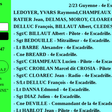
s
2/23 Guyenne - 4e Esc
LEDOYER, YVARS Raymond,CHAMPEAUX Lu
RATIER Jean, DELMAS, MOROY, CLOAREC 
DELLUC François, BILLAUT Albert, CLEDES
- Sgt/C BILLAUT Albert - Pilote - 4e Escadrille.
- Sgt BEDOUILLE - Mitrailleur - 4e Escadrille.
- Lt BARBE Alexandre - 4e Escadrille.
47
- Cne BREARD - 4e Escadrille.
- Sgt/C CHAMPEAUX Lucien - Pilote - 4e Escadr
- Sgt/C CROBLAN Marcel dit CROSIA - Pilote - 
- Sgt/C CLOAREC Jean - Radio - 4e Escadrille.
s
- S/Lt DELLUC François - 4e Escadrille.
 en
- Lt DANNA Edmond - 4e Escadrille.
ENNE"
- Sgt DIAZ Julien - 4e Escadrille.
- Cne DEVILLE - Commandant de la 4e Escadri
- Lt HABLOT Jean - Pilote - 4e Escadrille.