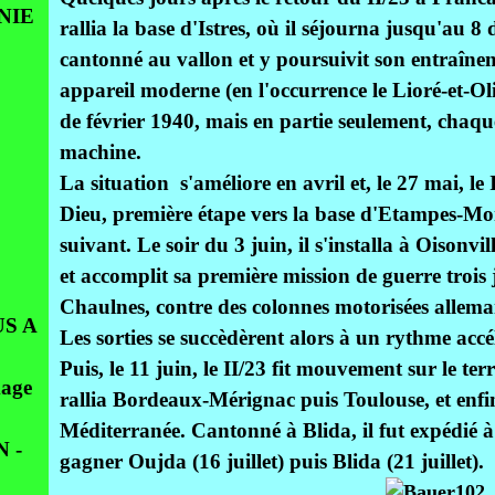
NIE
rallia la base d'Istres, où il séjourna jusqu'au 8 
cantonné au vallon et y poursuivit son entraînem
appareil moderne (en l'occurrence le Lioré-et-O
de février 1940, mais en partie seulement, chaqu
machine.
La situation s'améliore en avril et, le 27 mai, le
Dieu, première étape vers la base d'Etampes-Mond
suivant. Le soir du 3 juin, il s'installa à Oisonv
et accomplit sa première mission de guerre trois 
Chaulnes, contre des colonnes motorisées allema
S A
Les sorties se succèdèrent alors à un rythme acc
Puis, le 11 juin, le II/23 fit mouvement sur le te
age
rallia Bordeaux-Mérignac puis Toulouse, et enfin, 
Méditerranée. Cantonné à Blida, il fut expédié 
 -
gagner Oujda (16 juillet) puis Blida (21 juillet).