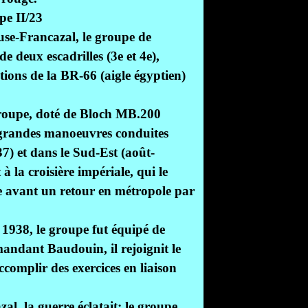
pe II/23
use-Francazal, le groupe de
 deux escadrilles (3e et 4e),
itions de la BR-66 (aigle égyptien)
oupe, doté de Bloch MB.200
 grandes manoeuvres conduites
7) et dans le Sud-Est (août-
 la croisière impériale, qui le
e avant un retour en métropole par
l 1938, le groupe fut équipé de
andant Baudouin, il rejoignit le
ccomplir des exercices en liaison
al, la guerre éclatait; le groupe