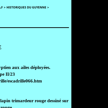
.F
>
HISTORIQUES DU GUYENNE
>
E
yptien aux ailes déployées.
pe II/23
rille/escadrille066.htm
n lapin trimardeur rouge dessiné sur
 rouge.