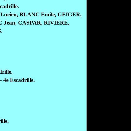
adrille.
cien, BLANC Emile, GEIGER,
Jean, CASPAR, RIVIERE,
.
ille.
4e Escadrille.
lle.