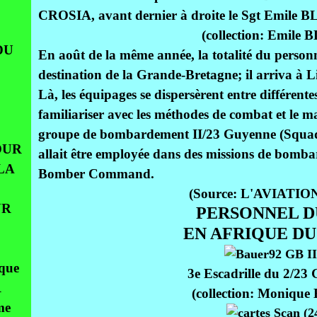
CROSIA, avant dernier à droite le Sgt Emile
(collection: Emile
DU
En août de la même année, la totalité du person
destination de la Grande-Bretagne; il arriva à L
Là, les équipages se dispersèrent entre différente
familiariser avec les méthodes de combat et le m
groupe de bombardement II/23 Guyenne (Squad
OUR
allait être employée dans des missions de bomba
LA
Bomber Command.
(Source: L'AVIATIO
UR
PERSONNEL DU
EN AFRIQUE DU
aque
3e Escadrille du 2/23
R
(collection: Moniqu
me