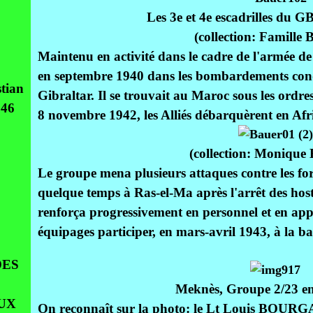
Les 3e et 4e escadrilles du G
(collection: Famill
Maintenu en activité dans le cadre de l'armée de 
en septembre 1940 dans les bombardements cond
tian
Gibraltar. Il se trouvait au Maroc sous les or
946
8 novembre 1942, les Alliés débarquèrent en Af
(collection: Moniqu
Le groupe mena plusieurs attaques contre les fo
quelque temps à Ras-el-Ma après l'arrêt des hosti
renforça progressivement en personnel et en app
équipages participer, en mars-avril 1943, à la bat
DES
Meknès, Groupe 2/23 en
UX
On reconnaît sur la photo: le Lt Louis BOU