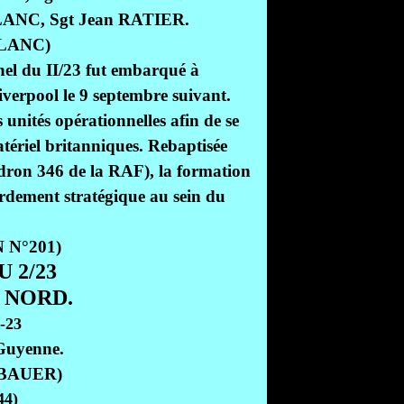
 BLANC, Sgt Jean RATIER.
 BLANC)
nel du II/23 fut embarqué à
iverpool le 9 septembre suivant.
s unités opérationnelles afin de se
atériel britanniques. Rebaptisée
ron 346 de la RAF), la formation
rdement stratégique au sein du
N N°201)
 2/23
 NORD.
 Guyenne.
e BAUER)