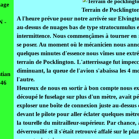
age
Terrain de Pocklingto
A l'heure prévue pour notre arrivée sur Elvington
 -
au-dessus de nuages bas de type stratocumulus et
intermittence. Nous commençâmes à tourner en 
se poser. Au moment où le mécanicien nous annon
quelques minutes d'essence nous vîmes une extrémit
terrain de Pocklington. L'atterrissage fut impecc
diminuant, la queue de l'avion s'abaissa les 4 mo
tian
l'autre.
946
Heureux de nous en sortir à bon compte nous ex
découpé le fuselage sur plus d'un mètre, avait pé
exploser une boîte de connexion juste au-dessus 
devant le pilote pour aller éclater quelques mètr
la tourelle du mitrailleur-supérieur. Par chance, à
déverrouillé et il s'était retrouvé affalé sur le pl