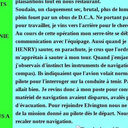
plaisantions tout en nous restaurant.
TS
Soudain, un claquement sec, brutal, plus de lumi
plein fouet par un obus de D.C.A. Ne portant p
pour travailler, je vins vers l'arrière pour le ch
Au cours de cette opération mon serre-tête se dé
NIE
communication avec l'équipage. Aussi quand je r
HENRY) sauter, en parachute, je crus que l'ordre
m'apprètais à sauter à mon tour. Quand j'emjam
j'observais d'instinct les instruments de navigat
compas). Ils indiquaient que l'avion volait nor
pilote pour l'interroger sur la conduite à tenir. P
allait bien. Je revins donc à mon poste pour const
matériel de navigation avaient disparus, avalés p
d'évacuation. Pour rejoindre Elvington nous ne 
de la mission donné au pilote dès le départ. N
S A
recaler notre navigation.