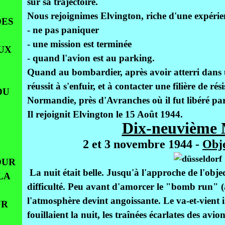
sur sa trajectoire.
Nous rejoignimes Elvington, riche d'une expérie
DES
- ne pas paniquer
- une mission est terminée
UX
- quand l'avion est au parking.
Quand au bombardier, après avoir atterri dans u
réussit à s'enfuir, et à contacter une filière de ré
DU
Normandie, près d'Avranches où il fut libéré pa
Il rejoignit Elvington le 15 Août 1944.
Dix-neuvième 
2 et 3 novembre 1944 -
Obje
OUR
La nuit était belle. Jusqu'à l'approche de l'objec
LA
difficulté. Peu avant d'amorcer le "bomb run" 
l'atmosphère devint angoissante. Le va-et-vient 
UR
fouillaient la nuit, les traînées écarlates des avi