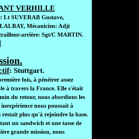
ANT VERHILLE
ur: Lt SUVERAB Gustave,
LALBAY, Mécanicien: Adjt
railleur-arrière: Sgt/C MARTIN.
N
ssion.
tif
: Stuttgart.
remière fois, à pénétrer assez
à travers la France. Elle s'était
hemin du retour, nous abordions les
e inexpérience nous poussait à
restait plus qu'à rejoindre la base.
ant un sandwich et une tasse de
mière grande mission, nous