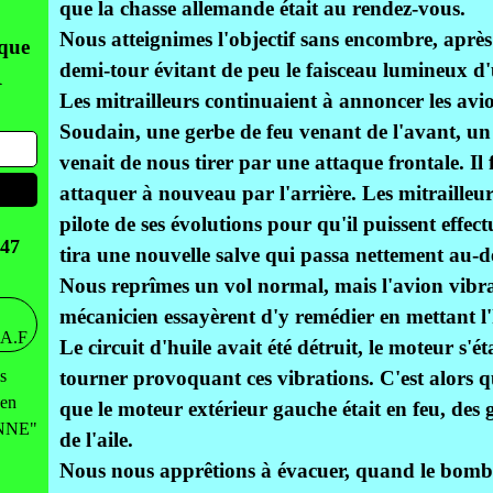
que la chasse allemande était au rendez-vous.
Nous atteignimes l'objectif sans encombre, apr
aque
demi-tour évitant de peu le faisceau lumineux d'
R
Les mitrailleurs continuaient à annoncer les avi
Soudain, une gerbe de feu venant de l'avant, un
venait de nous tirer par une attaque frontale. Il 
attaquer à nouveau par l'arrière. Les mitrailleur
pilote de ses évolutions pour qu'il puissent effec
47
tira une nouvelle salve qui passa nettement au-des
Nous reprîmes un vol normal, mais l'avion vibrait
mécanicien essayèrent d'y remédier en mettant l
Le circuit d'huile avait été détruit, le moteur s'ét
s
tourner provoquant ces vibrations. C'est alors qu
 en
que le moteur extérieur gauche était en feu, des g
ENNE"
de l'aile.
Nous nous apprêtions à évacuer, quand le bomba