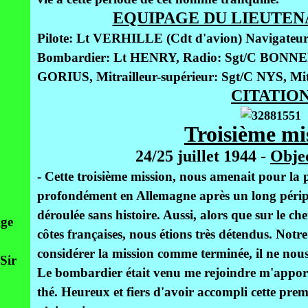
EQUIPAGE DU LIEUTEN
Pilote: Lt VERHILLE (Cdt d'avion) Navigate
Bombardier: Lt HENRY, Radio: Sgt/C BONNE
GORIUS, Mitrailleur-supérieur: Sgt/C NYS, Mit
CITATIO
Troisième mi
24/25 juillet 1944 -
Objec
- Cette troisième mission, nous amenait pour la p
profondément en Allemagne après un long périple 
déroulée sans histoire. Aussi, alors que sur le c
age
côtes françaises, nous étions très détendus. Notr
considérer la mission comme terminée, il ne nous 
Sir
Le bombardier était venu me rejoindre m'apport
thé. Heureux et fiers d'avoir accompli cette pre