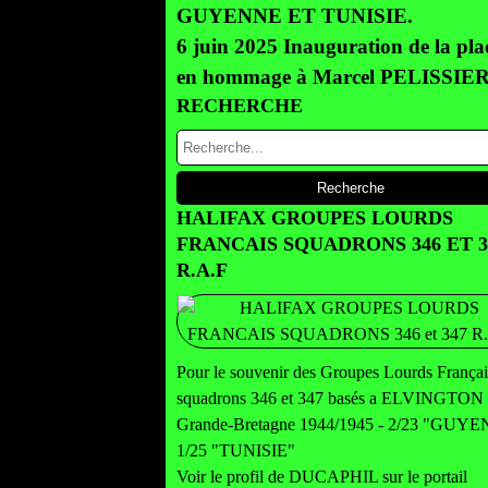
GUYENNE ET TUNISIE.
6 juin 2025 Inauguration de la pl
en hommage à Marcel PELISSIE
RECHERCHE
HALIFAX GROUPES LOURDS
FRANCAIS SQUADRONS 346 ET 3
R.A.F
Pour le souvenir des Groupes Lourds Françai
squadrons 346 et 347 basés a ELVINGTON
Grande-Bretagne 1944/1945 - 2/23 "GUY
1/25 "TUNISIE"
Voir le profil de
DUCAPHIL
sur le portail