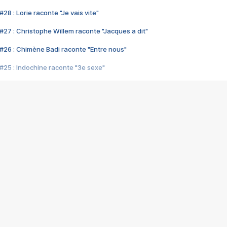
28 : Lorie raconte "Je vais vite"
#27 : Christophe Willem raconte "Jacques a dit"
#26 : Chimène Badi raconte "Entre nous"
#25 : Indochine raconte "3e sexe"
#24 : Zaho raconte "C'est chelou"
#23 : Patrick Bruel raconte "Au café des délices"
#22 : Kyo raconte "Le chemin"
#21 : Nolwenn Leroy raconte "Cassé"
#20 : Patrick Hernandez raconte "Born to be alive"
#19 : Lorie raconte "Près de moi"
#18 : Michael Jones raconte "A nos actes manqués" (avec Jean-Jacque
#17 : Khaled raconte "Aïcha"