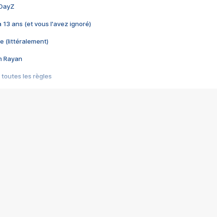
 DayZ
 a 13 ans (et vous l'avez ignoré)
e (littéralement)
im Rayan
 toutes les règles
s les jeux vidéo
us choquant de Rockstar ? - Le scandale BULLY
e plus moche de Steam
du RÊVE tourne au CAUCHEMAR
pendant 8 heures
it… à tort
umiliés par un jeu vidéo
ire - Final Fantasy 8