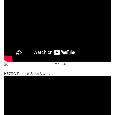
H57RC Rebuild Shop 3.wmv