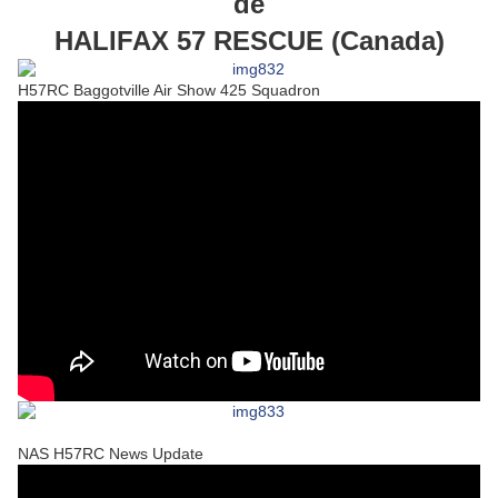
de
HALIFAX 57 RESCUE (Canada)
H57RC Baggotville Air Show 425 Squadron
NAS H57RC News Update