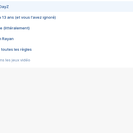
 DayZ
 a 13 ans (et vous l'avez ignoré)
e (littéralement)
im Rayan
 toutes les règles
s les jeux vidéo
us choquant de Rockstar ? - Le scandale BULLY
e plus moche de Steam
du RÊVE tourne au CAUCHEMAR
pendant 8 heures
it… à tort
umiliés par un jeu vidéo