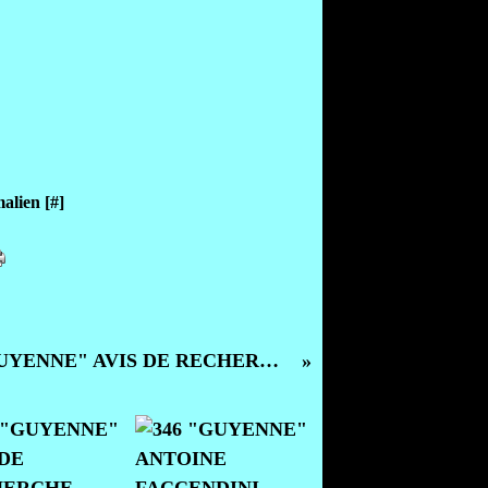
alien [
#
]
346 "GUYENNE" AVIS DE RECHERCHE D'UN AVIATEUR DU 2/23