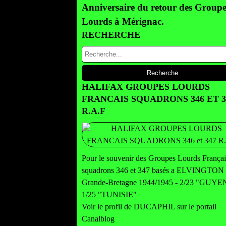
Anniversaire du retour des Groupe
Lourds à Mérignac.
RECHERCHE
HALIFAX GROUPES LOURDS
FRANCAIS SQUADRONS 346 ET 3
R.A.F
Pour le souvenir des Groupes Lourds Françai
squadrons 346 et 347 basés a ELVINGTON
Grande-Bretagne 1944/1945 - 2/23 "GUY
1/25 "TUNISIE"
Voir le profil de
DUCAPHIL
sur le portail
Canalblog