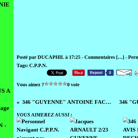
NIE
Posté par DUCAPHIL à 17:25 -
Commentaires [
…
]
- Perm
Tags:
C.P.P.N.
Repost
0
Vous aimez ?
0 vote
S A
346 "GUYENNE" ANTOINE FACCENDINI - ANDRE BROCH
age
VOUS AIMEREZ AUSSI :
 -