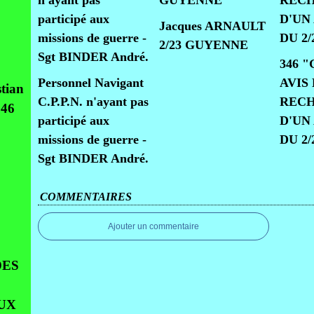
Jacques ARNAULT
2/23 GUYENNE
346 
Personnel Navigant
AVIS
tian
C.P.P.N. n'ayant pas
REC
946
participé aux
D'UN
missions de guerre -
DU 2/
Sgt BINDER André.
COMMENTAIRES
Ajouter un commentaire
DES
UX