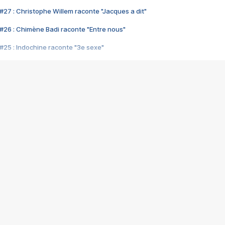
#27 : Christophe Willem raconte "Jacques a dit"
#26 : Chimène Badi raconte "Entre nous"
#25 : Indochine raconte "3e sexe"
#24 : Zaho raconte "C'est chelou"
#23 : Patrick Bruel raconte "Au café des délices"
#22 : Kyo raconte "Le chemin"
#21 : Nolwenn Leroy raconte "Cassé"
#20 : Patrick Hernandez raconte "Born to be alive"
#19 : Lorie raconte "Près de moi"
#18 : Michael Jones raconte "A nos actes manqués" (avec Jean-Jacque
#17 : Khaled raconte "Aïcha"
#16 : Corneille raconte "Parce qu'on vient de loin"