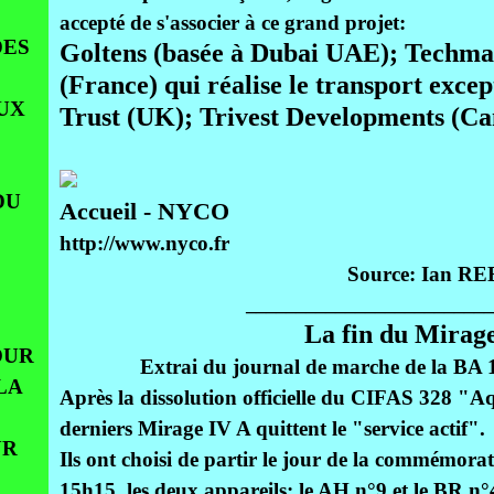
accepté de s'associer à ce grand projet:
DES
Goltens (basée à Dubai UAE); Techma
(France) qui réalise le transport exce
UX
Trust (UK); Trivest Developments (C
DU
Accueil - NYCO
http://www.nyco.fr
Source: Ian RE
_________________________
La fin du Mirage
OUR
Extrai du journal de marche de la BA 
LA
Après la dissolution officielle du CIFAS 328 "Aq
derniers Mirage IV A quittent le "service actif".
UR
Ils ont choisi de partir le jour de la commémor
15h15, les deux appareils: le AH n°9 et le BR n°4