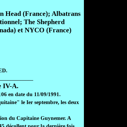
n Head (France); Albatrans
ptionnel; The Shepherd
anada) et NYCO (France)
ED.
_____________
 IV-A.
106 en date du 11/09/1991.
uitaine" le Ier septembre, les deux
ation du Capitaine Guynemer. A
5 décollent pour la dernière fois