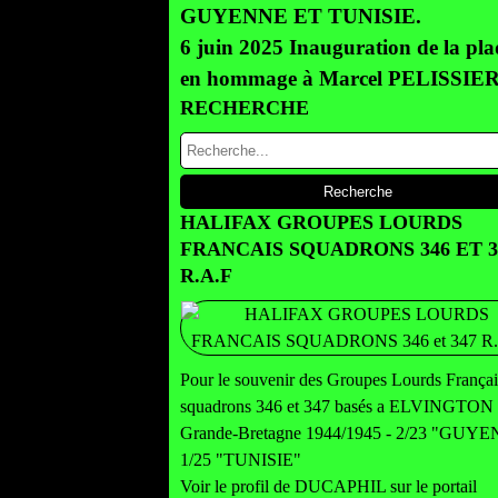
GUYENNE ET TUNISIE.
6 juin 2025 Inauguration de la pl
en hommage à Marcel PELISSIE
RECHERCHE
HALIFAX GROUPES LOURDS
FRANCAIS SQUADRONS 346 ET 3
R.A.F
Pour le souvenir des Groupes Lourds Françai
squadrons 346 et 347 basés a ELVINGTON
Grande-Bretagne 1944/1945 - 2/23 "GUY
1/25 "TUNISIE"
Voir le profil de
DUCAPHIL
sur le portail