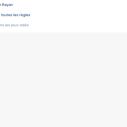
im Rayan
 toutes les règles
s les jeux vidéo
us choquant de Rockstar ? - Le scandale BULLY
e plus moche de Steam
du RÊVE tourne au CAUCHEMAR
pendant 8 heures
it… à tort
umiliés par un jeu vidéo
ire - Final Fantasy 8
ti un empire - Age of Empires
story DOFUS