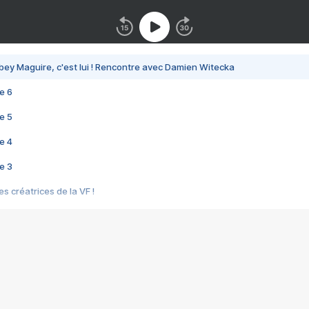
bey Maguire, c'est lui ! Rencontre avec Damien Witecka
e 6
e 5
e 4
e 3
s créatrices de la VF !
e 2
e 1
e Mektoub My Love arrive enfin ! Rencontre avec Shaïn Boumedine et Sal
i : après Toni en famille