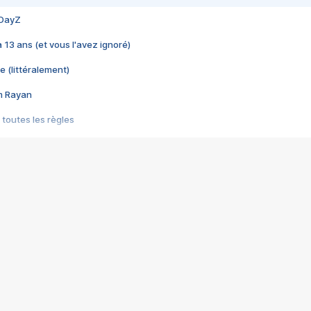
 DayZ
 a 13 ans (et vous l'avez ignoré)
e (littéralement)
im Rayan
 toutes les règles
s les jeux vidéo
us choquant de Rockstar ? - Le scandale BULLY
e plus moche de Steam
du RÊVE tourne au CAUCHEMAR
pendant 8 heures
it… à tort
umiliés par un jeu vidéo