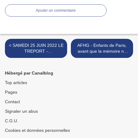
Ajouter un commentaire
< SAMEDI 25 JUIN 2022 LE
AFHG - Enfants de Paris,
TREPORT -
avant que la mémoire ne
INAUGURATION DU
s'efface >
MONUMENT DES
AVIATEURS DISPARUS DE
Hébergé par Canalblog
LA FRANCE LIBRE.
Top articles
Pages
Contact
Signaler un abus
C.G.U.
Cookies et données personnelles