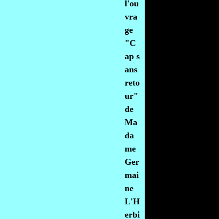
l'ou
vra
ge
"C
ap s
ans
reto
ur"
de
Ma
da
me
Ger
mai
ne
L'H
erbi