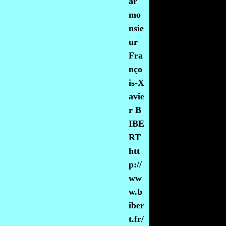
ar
mo
nsie
ur
Fra
nço
is-X
avie
r B
IBE
RT
htt
p://
ww
w.b
iber
t.fr/