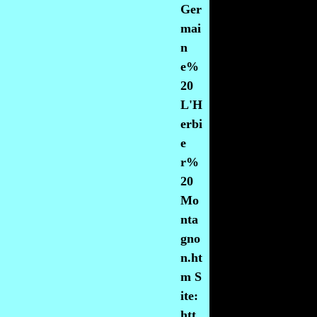
Ger
mai
n
e%
20
L'H
erbi
e
r%
20
Mo
nta
gno
n.ht
m S
ite:
htt