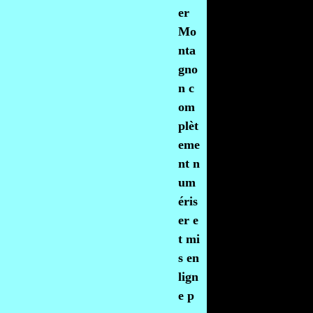
er
Mo
nta
gno
n c
om
plèt
eme
nt n
um
éris
er e
t mi
s en
lign
e p