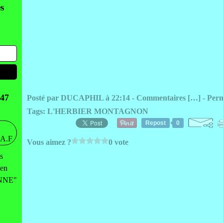
s
47
Posté par DUCAPHIL à 22:14 -
Commentaires [
…
]
- Perm
Tags:
L'HERBIER MONTAGNON
Repost
0
Vous aimez ?
0 vote
s
 en
ENNE"