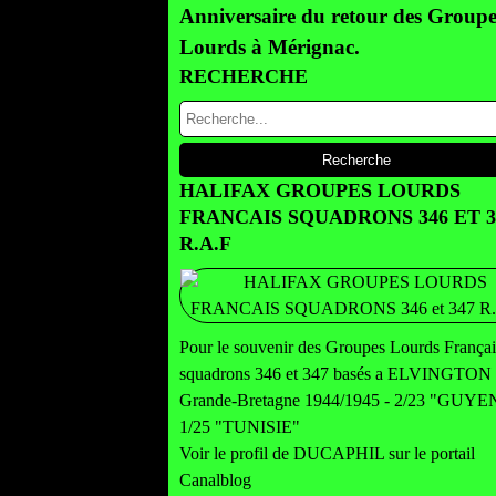
Anniversaire du retour des Groupe
Lourds à Mérignac.
RECHERCHE
HALIFAX GROUPES LOURDS
FRANCAIS SQUADRONS 346 ET 3
R.A.F
Pour le souvenir des Groupes Lourds Françai
squadrons 346 et 347 basés a ELVINGTON
Grande-Bretagne 1944/1945 - 2/23 "GUY
1/25 "TUNISIE"
Voir le profil de
DUCAPHIL
sur le portail
Canalblog