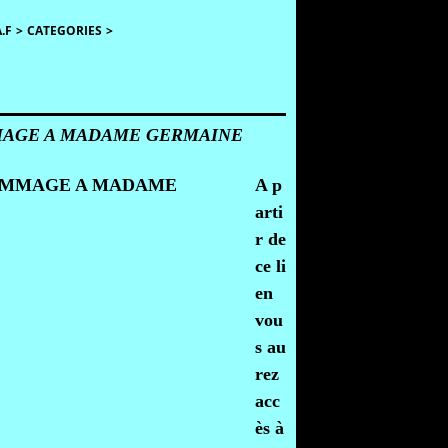
.F
>
CATEGORIES
>
MAGE A MADAME GERMAINE
A p
arti
r de
ce li
en
vou
s au
rez
acc
ès à