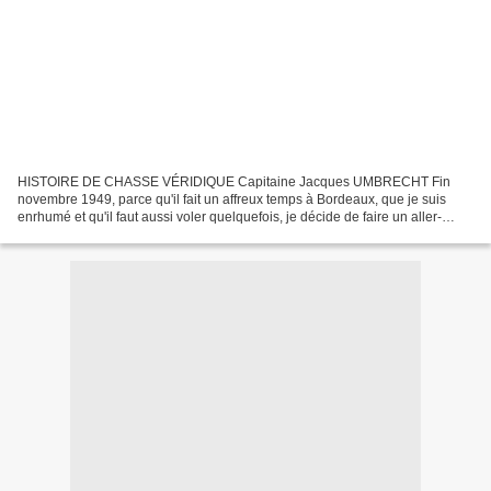
HISTOIRE DE CHASSE VÉRIDIQUE Capitaine Jacques UMBRECHT Fin
novembre 1949, parce qu'il fait un affreux temps à Bordeaux, que je suis
enrhumé et qu'il faut aussi voler quelquefois, je décide de faire un aller-
retour sur notre ligne de Tana. Je tiens dans...