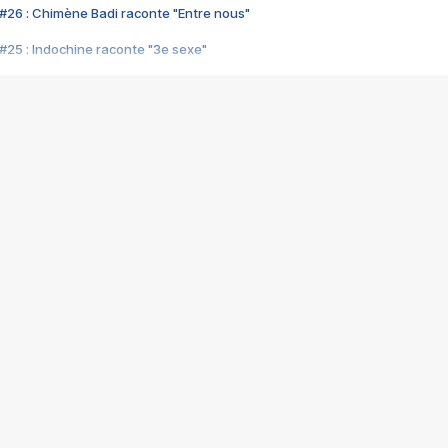
#26 : Chimène Badi raconte "Entre nous"
#25 : Indochine raconte "3e sexe"
#24 : Zaho raconte "C'est chelou"
#23 : Patrick Bruel raconte "Au café des délices"
#22 : Kyo raconte "Le chemin"
#21 : Nolwenn Leroy raconte "Cassé"
#20 : Patrick Hernandez raconte "Born to be alive"
#19 : Lorie raconte "Près de moi"
#18 : Michael Jones raconte "A nos actes manqués" (avec Jean-Jacque
#17 : Khaled raconte "Aïcha"
#16 : Corneille raconte "Parce qu'on vient de loin"
#15 : Indochine raconte "L'aventurier"
14 : Lorie raconte "Sur un air latino"