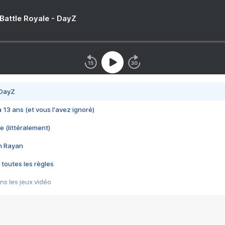
 Battle Royale - DayZ
 DayZ
 a 13 ans (et vous l'avez ignoré)
e (littéralement)
im Rayan
 toutes les règles
s les jeux vidéo
us choquant de Rockstar ? - Le scandale BULLY
e plus moche de Steam