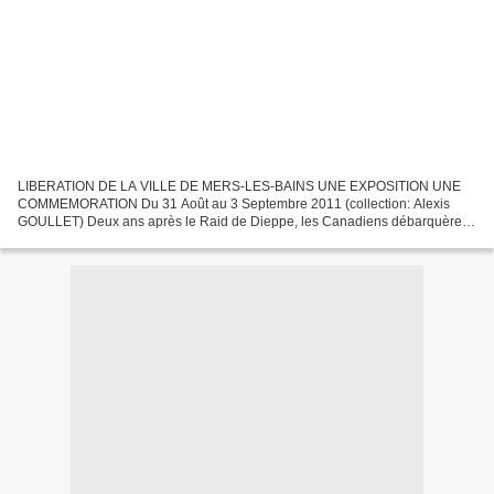
LIBERATION DE LA VILLE DE MERS-LES-BAINS UNE EXPOSITION UNE
COMMEMORATION Du 31 Août au 3 Septembre 2011 (collection: Alexis
GOULLET) Deux ans après le Raid de Dieppe, les Canadiens débarquèrent
à JUNO à l'aube du 6 juin 1944 et participèrent aux combats...