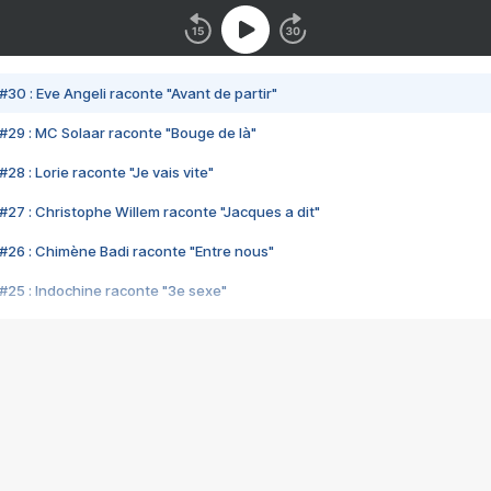
#30 : Eve Angeli raconte "Avant de partir"
#29 : MC Solaar raconte "Bouge de là"
28 : Lorie raconte "Je vais vite"
#27 : Christophe Willem raconte "Jacques a dit"
#26 : Chimène Badi raconte "Entre nous"
#25 : Indochine raconte "3e sexe"
#24 : Zaho raconte "C'est chelou"
#23 : Patrick Bruel raconte "Au café des délices"
#22 : Kyo raconte "Le chemin"
#21 : Nolwenn Leroy raconte "Cassé"
#20 : Patrick Hernandez raconte "Born to be alive"