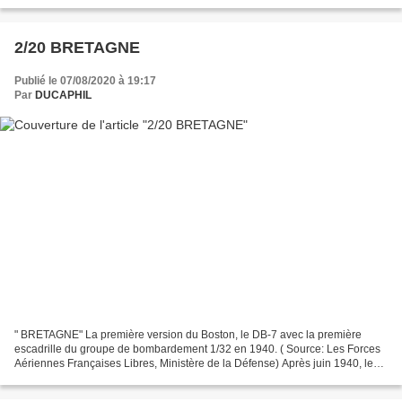
suffisant peu-être - eux pourront en juger -...
2/20 BRETAGNE
Publié le 07/08/2020 à 19:17
Par
DUCAPHIL
" BRETAGNE" La première version du Boston, le DB-7 avec la première
escadrille du groupe de bombardement 1/32 en 1940. ( Source: Les Forces
Aériennes Françaises Libres, Ministère de la Défense) Après juin 1940, les
quelques appareils et la poignée d'aviateurs...