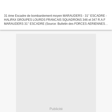
31 ème Escadre de bombardement moyen MARAUDERS - 31° ESCADRE -
HALIFAX GROUPES LOURDS FRANCAIS SQUADRONS 346 et 347 R.A.F
MARAUDERS 31° ESCADRE (Source: Bulletin des FORCES AERIENNES
FRANCAISES EN GRANDE-BRETAGNE N° 15 1945)
http://halifax346et347.canalblog.com...
Publicité