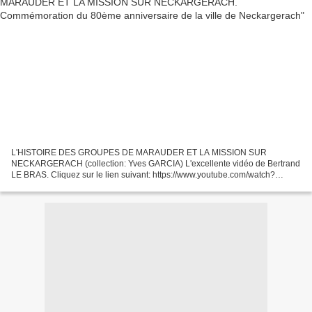
L'HISTOIRE DES GROUPES DE MARAUDER ET LA MISSION SUR
NECKARGERACH (collection: Yves GARCIA) L'excellente vidéo de Bertrand
LE BRAS. Cliquez sur le lien suivant: https://www.youtube.com/watch?
v=PoxGsVqqn5U ---------------------------- Samedi 22/03/2025...