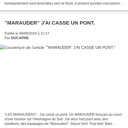
bombardement sont remontées vers le Nord, à présent qu'elles vont pilonner
à partir du sol natal les objectifs allemands, nous...
"MARAUDER" J'AI CASSE UN PONT.
Publié le 08/08/2020 à 11:17
Par
DUCAPHIL
"LES MARAUDERS" - J'ai cassé un pont- Un MARAUDER français au cours
d'une mission sur l'Allemagne du Sud. J'ai vécu huit jours avec des
aviateurs, des équipages de "Marauders". Séjour bref. Trop bref. Mais