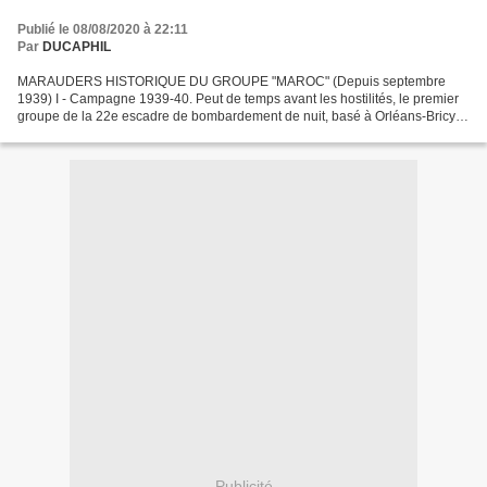
Publié le 08/08/2020 à 22:11
Par
DUCAPHIL
MARAUDERS HISTORIQUE DU GROUPE "MAROC" (Depuis septembre
1939) I - Campagne 1939-40. Peut de temps avant les hostilités, le premier
groupe de la 22e escadre de bombardement de nuit, basé à Orléans-Bricy,
est transformé en groupe de reconnaissance; c'est...
Publicité