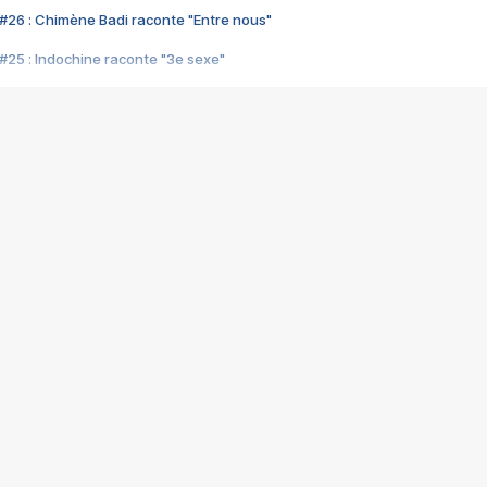
#26 : Chimène Badi raconte "Entre nous"
#25 : Indochine raconte "3e sexe"
#24 : Zaho raconte "C'est chelou"
#23 : Patrick Bruel raconte "Au café des délices"
#22 : Kyo raconte "Le chemin"
#21 : Nolwenn Leroy raconte "Cassé"
#20 : Patrick Hernandez raconte "Born to be alive"
#19 : Lorie raconte "Près de moi"
#18 : Michael Jones raconte "A nos actes manqués" (avec Jean-Jacque
#17 : Khaled raconte "Aïcha"
#16 : Corneille raconte "Parce qu'on vient de loin"
#15 : Indochine raconte "L'aventurier"