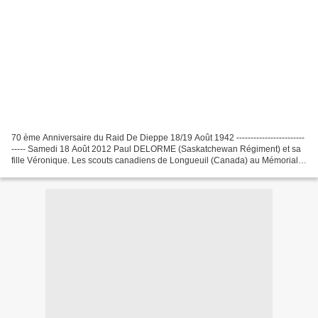
70 ème Anniversaire du Raid De Dieppe 18/19 Août 1942 ------------------------
----- Samedi 18 Août 2012 Paul DELORME (Saskatchewan Régiment) et sa
fille Véronique. Les scouts canadiens de Longueuil (Canada) au Mémorial
du 19 Août 1942. Mr Jean CAILLET...