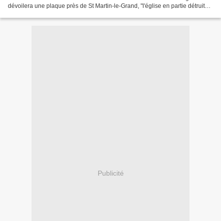
dévoilera une plaque près de St Martin-le-Grand, "l'église en partie détruite
dans Coney Street, York, à Yves Mahé, le pilote...
Publicité