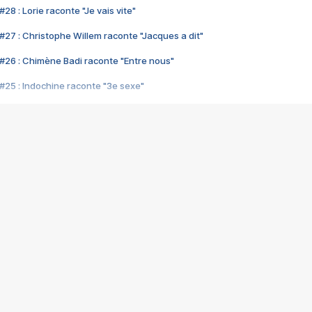
28 : Lorie raconte "Je vais vite"
#27 : Christophe Willem raconte "Jacques a dit"
#26 : Chimène Badi raconte "Entre nous"
#25 : Indochine raconte "3e sexe"
#24 : Zaho raconte "C'est chelou"
#23 : Patrick Bruel raconte "Au café des délices"
#22 : Kyo raconte "Le chemin"
#21 : Nolwenn Leroy raconte "Cassé"
#20 : Patrick Hernandez raconte "Born to be alive"
#19 : Lorie raconte "Près de moi"
#18 : Michael Jones raconte "A nos actes manqués" (avec Jean-Jacque
#17 : Khaled raconte "Aïcha"
#16 : Corneille raconte "Parce qu'on vient de loin"