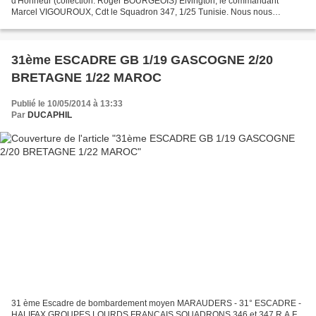
d'Honneur (collection: Roger BOURGEOIS) Elvington, le commandant
Marcel VIGOUROUX, Cdt le Squadron 347, 1/25 Tunisie. Nous nous
réjouissons aujourd'hui de la promotion au grade de Grand Officier...
31ème ESCADRE GB 1/19 GASCOGNE 2/20
BRETAGNE 1/22 MAROC
Publié le 10/05/2014 à 13:33
Par
DUCAPHIL
31 ème Escadre de bombardement moyen MARAUDERS - 31° ESCADRE -
HALIFAX GROUPES LOURDS FRANCAIS SQUADRONS 346 et 347 R.A.F