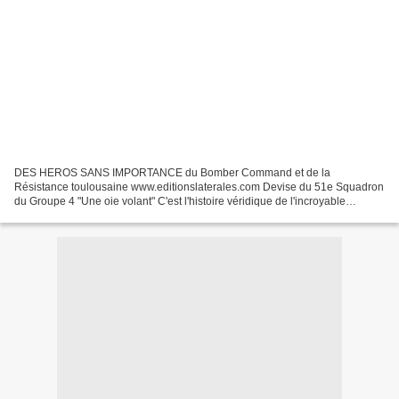
DES HEROS SANS IMPORTANCE du Bomber Command et de la
Résistance toulousaine www.editionslaterales.com Devise du 51e Squadron
du Groupe 4 "Une oie volant" C'est l'histoire véridique de l'incroyable
escapade à travers la France de deux aviateurs d'un bombardier...