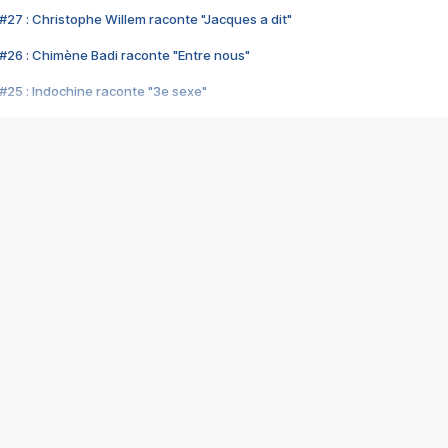
#27 : Christophe Willem raconte "Jacques a dit"
#26 : Chimène Badi raconte "Entre nous"
#25 : Indochine raconte "3e sexe"
#24 : Zaho raconte "C'est chelou"
#23 : Patrick Bruel raconte "Au café des délices"
#22 : Kyo raconte "Le chemin"
#21 : Nolwenn Leroy raconte "Cassé"
#20 : Patrick Hernandez raconte "Born to be alive"
#19 : Lorie raconte "Près de moi"
#18 : Michael Jones raconte "A nos actes manqués" (avec Jean-Jacque
#17 : Khaled raconte "Aïcha"
#16 : Corneille raconte "Parce qu'on vient de loin"