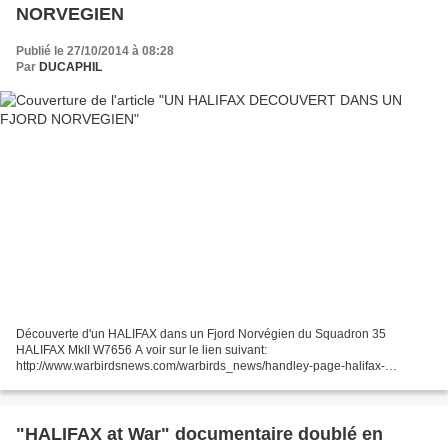
NORVEGIEN
Publié le 27/10/2014 à 08:28
Par
DUCAPHIL
Découverte d'un HALIFAX dans un Fjord Norvégien du Squadron 35
HALIFAX MkII W7656 A voir sur le lien suivant:
http://www.warbirdsnews.com/warbirds_news/handley-page-halifax-
discovered-norwegian-fjord.html
"HALIFAX at War" documentaire doublé en