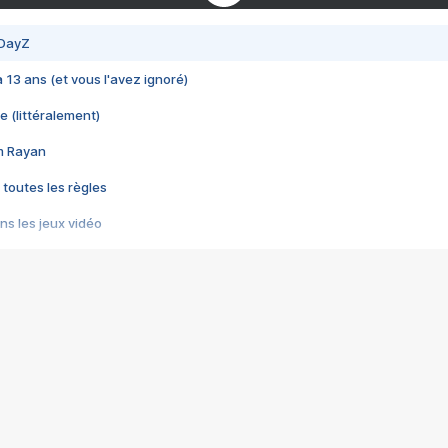
 DayZ
 a 13 ans (et vous l'avez ignoré)
e (littéralement)
im Rayan
 toutes les règles
s les jeux vidéo
us choquant de Rockstar ? - Le scandale BULLY
e plus moche de Steam
du RÊVE tourne au CAUCHEMAR
pendant 8 heures
it… à tort
umiliés par un jeu vidéo