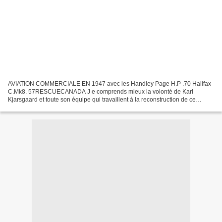
AVIATION COMMERCIALE EN 1947 avec les Handley Page H.P .70 Halifax
C.Mk8. 57RESCUECANADA J e comprends mieux la volonté de Karl
Kjarsgaard et toute son équipe qui travaillent à la reconstruction de ce
merveilleux avion le Handley Page Halifax. Sur les...