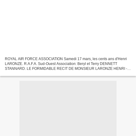
ROYAL AIR FORCE ASSOCIATION Samedi 17 mars, les cents ans d'Henri
LARONZE. R.A.F.A. Sud-Ouest Association: Beryl et Terry DENNETT
STANNARD. LE FORMIDABLE RECIT DE MONSIEUR LARONZE HENRI -
HALIFAX GROUPES LOURDS FRANCAIS SQUADRONS 346 et 347 R.A.F
TEMOIGNAGE...