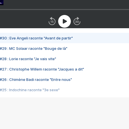
#30 : Eve Angeli raconte "Avant de partir"
#29 : MC Solaar raconte "Bouge de là"
28 : Lorie raconte "Je vais vite"
#27 : Christophe Willem raconte "Jacques a dit"
#26 : Chimène Badi raconte "Entre nous"
#25 : Indochine raconte "3e sexe"
#24 : Zaho raconte "C'est chelou"
#23 : Patrick Bruel raconte "Au café des délices"
#22 : Kyo raconte "Le chemin"