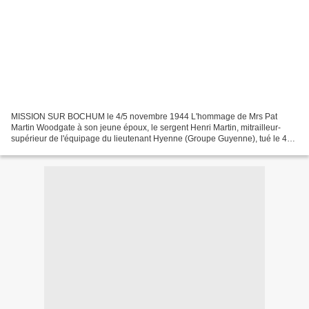
MISSION SUR BOCHUM le 4/5 novembre 1944 L'hommage de Mrs Pat
Martin Woodgate à son jeune époux, le sergent Henri Martin, mitrailleur-
supérieur de l'équipage du lieutenant Hyenne (Groupe Guyenne), tué le 4
novembre 1944 avec tout son équipage lors de la...